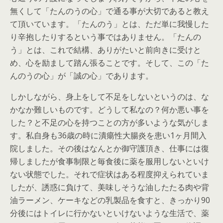
無くして「たんのうの心」で通る事が大切であると教え
て頂いています。「たんのう」とは、ただ単に我慢した
り辛抱したりするという事ではありません。「たんの
う」とは、これで結構、ありがたいと前向きに受けと
め、心を励まして踏ん張ることです。そして、この「た
んのうの心」が「誠の心」であります。
しかしながら、身上をして不足をしないというのは、な
かなか難しいものです。どうして私なの？何か悪い事を
した？と不足の心を持つことの方が多いような気がしま
す。私自身も36歳の時に潰瘍性大腸炎を患い1ヶ月間入
院しました。その後はなんとか御守護頂き、仕事には復
帰しましたが食事制限と毎食後に薬を服用しないといけ
ない状態でした。それで症状はある程度抑えられていま
したが、誘惑に負けて、美味しそうな油したたる肉や背
油ラーメン、ケーキなどの乳製品を食すと、きっかり90
分後にはトイレに行かないといけないような生活で、薬