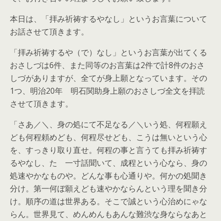
本日は、「拝み祈祷するやなし」というお言葉について
お話させて頂きます。
「拝み祈祷するや（で）なし」というお言葉が出てくる
おさしづは6件、また同等のお言葉は2件で計8件のおさ
しづがありますが、全てが身上願となっています。その
1つ、明治20年 明石関助身上願のおさしづ全文を拝読
させて頂きます。
「さあ／＼、身の処にて不足なる／＼いう処、何程願え
ども何程頼めども、何程尽せども、こうは無いという心
を、すっきり取り直せ。何程の事と言うても拝み祈祷す
るやなし、たゞ一寸話聞いて、成程という心なら、身の
処速やかなものや。どんな事も心通りや。何かの処聞き
分け。第一何ぼ願えども速やかならんという理を聞き分
け。順序の道は世界ある。そこで誠という心治めにゃな
らん。世界見て、めんめんもあんな難渋な身ならなあと