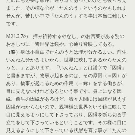
ためにも必要な順序、通り道であったのかとも後々考え
ました。その様な心が「たんのう」というのかもしれま
せんが、苦しい中で「たんのう」する事は本当に難しい
です。
M21.3.7の「拝み祈祷するやなし」のお言葉がある別の
おさしづに「皆世界は鏡や。心通り皆映してある。
（略）身は不自由でたんのうとは理が分かるまい。前生
いんねん分かるまいから、世界に映してあるからたんの
うと。」とあります。「いんねん」とは漢字で「因縁」
と書きますが、物事が起きるのは、その原因（＝因）が
あり、物事が起こるための作用（＝縁）をする働きが、
目に見えないけれどあるという事です。身上になる因
縁、前生の因縁があるけど、我々人間には因縁が見えず
因縁がわからないので、親神様は世界という鏡に映して
目に見えるようにして下さっており、因縁を断ち切る手
立てをして下さっているということです。その様に目に
見えるようにして下さっている状態を喜ぶ事が「たんの