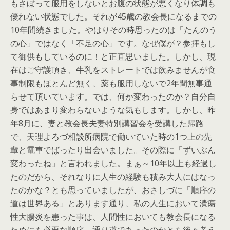
もさぼって服用をしないとお腹の状態が悪くなり体調も
優れない状態でした。それが45歳の教会長になるまでの
10年間続きました。やはりその時思ったのは「たんのう
の心」ではなく「不足の心」です。なぜ僕が？参拝もし
て御供もしているのに！と正直思いました。しかし、現
在はご守護頂き、牛乳をストレートでは飲みませんが食
事制限もほとんど無く、薬も服用しないで2年間無事通
らせて頂いています。では、何か変わったのか？自分自
身ではあまり変わらないような気もします。しかし、昨
年8月に、妻と教会長夫妻特別講習会を受講した帰路
で、天理よろづ相談所病院で働いていた時の1つ上の先
輩と電車でばったり出会いました。その際に「ずいぶん
変わったね」と言われました。まぁ～10年以上も経過し
たのだから、それなりに人生の経験も積み大人にはなっ
たのかな？とも思っていましたが、おさしづに「順序の
道は世界ある」とあります通り、私の人生において潰瘍
性大腸炎を患った事は、人間性においても教会長になる