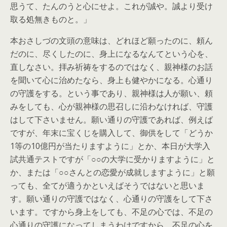
思うて、たんのうと心にせよ。これが誠や。誠より受け
取る処無きものと。」
本おさしづの文頭の意味は、どれほど願ったのに、頼ん
だのに、尽くしたのに、身上になるなんてという心を、
直しなさい。拝み祈祷をするのではなく、親神様のお話
を聞いて心に治めたなら、身上も健やかになる。心通り
の守護をする。という事であり、親神様は人が願い、頼
みをしても、心が親神様の思召しに沿わなければ、守護
はして下さいません。願い通りの守護であれば、例えば
ですが、年末に宝くじを購入して、御供をして「どうか
1等の10億円が当たりますように」とか、本日が大学入
試共通テストですが「○○の大学に受かりますように」と
か、または「○○さんとの恋愛が成就しますように」と願
っても、全てが適うかといえばそうではないと思いま
す。願い通りの守護ではなく、心通りの守護をして下さ
います。ですから身上をしても、不足の心では、不足の
心通りの守護になってしまうわけですから、不足の心を