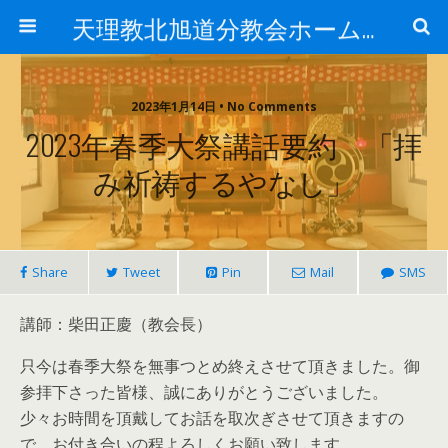
天理教北旭道分教会ホームページ
2023年1月14日 • No Comments
2023年春季大祭講話要約 「拝
み祈祷するやなし」
Share
Tweet
Pin
Mail
SMS
講師：柴田正慶（教会長）
只今は春季大祭を無事つとめ終えさせて頂きました。御
参拝下さった皆様、誠にありがとうございました。
少々お時間を頂戴してお話を取次ぎさせて頂きますの
で、お付き合いの程よろしくお願い致します。