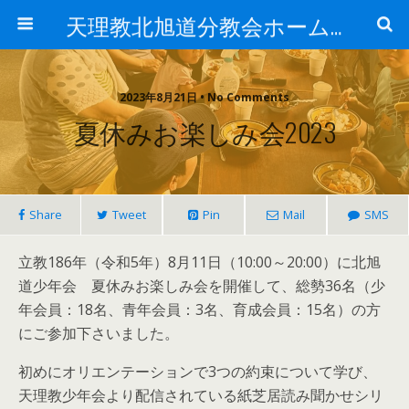
天理教北旭道分教会ホームページ
2023年8月21日 • No Comments
夏休みお楽しみ会2023
Share
Tweet
Pin
Mail
SMS
立教186年（令和5年）8月11日（10:00～20:00）に北旭
道少年会 夏休みお楽しみ会を開催して、総勢36名（少
年会員：18名、青年会員：3名、育成会員：15名）の方
にご参加下さいました。
初めにオリエンテーションで3つの約束について学び、
天理教少年会より配信されている紙芝居読み聞かせシリ