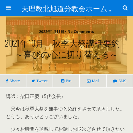
天理教北旭道分教会ホームページ
2022年1月11日 • No Comments
2021年10月 秋季大祭講話要約
～喜びの心に切り替える～
Share
Tweet
Pin
Mail
SMS
講師：柴田正慶（5代会長）
只今は秋季大祭を無事つとめ終えさせて頂きました。
どうも、ありがとうございました。
少々お時間を頂戴してお話しお取次ぎさせて頂きたい