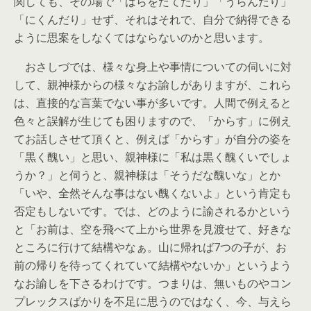
関しても、その場で「はらをたてたり」「うらんだり」
「にくんだり」せず、それはそれで、自分で納得できる
ように思案をしなくてはならないのかと思います。
おさしづでは、様々な身上や事情についての伺いに対
して、親神様からの様々なお諭しがありますが、これら
は、直接的な言葉でない事が多いです。人間で例えると
色々と誤解が生じても困りますので、「からす」に例え
てお話しさせて頂くと、例えば「からす」が自分の姿を
「黒く醜い」と思い、親神様に「私は黒く醜くいでしょ
うか？」と伺うと、親神様は「そうだな醜いな」とか
「いや、全然そんな事はない醜くないよ」という肯定も
否定もしないです。では、どのように諭されるかという
と「お前は、空を飛べて上から世界を見渡せて、好きな
ところに行けて結構やなぁ。山に帰れば7つの子が、お
前の帰りを待ってくれていて結構やないか」というよう
なお諭しを下さるわけです。つまりは、無いものやコン
プレックスばかりを不足に思うのではなく、今、与えら