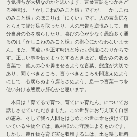
う気持ちが大切なのかと思います。言葉言語をつかさど
る神様は、「かしこねのみこと様」ですが、「かしこね
のみこと様」のほこりは「にくい」です。人の言葉尻を
とらえて揚げ足を取ったり、人の忠告を逆恨みして、自
分自身の心を腐らしたり、喜びの心が少なく愚痴多く通
るのは「かしこねのみこと様」の御心にかなわないませ
ん。また、間違いを正す時ほど冷たい態度になりがちで
す。正しい事を伝えようとするときほど、暖かみのある
言葉で、他人の心を勇ませるような言葉、態度が大切で
あり、聞くべきところ、言うべきところを間違えぬよう
にして、心腐らぬよう腐らさぬよう、息一つ言葉一つを
使い分ける態度が肝心かと思います。
本日は「育てるで育つ、育てにゃ育たん」についてお
話しさせていただきました。この世界にお与え頂く自然
の恵み、そして我々人間をはじめこの世に命を授けて頂
いている生物全ては、親神様のご守護によるものです。
しかし、農作物を育て実を収穫するには、土を耕し肥料