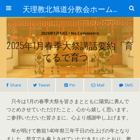
天理教北旭道分教会ホームページ
2025年1月14日 • No Comments
2025年1月春季大祭講話要約「育
てるで育つ」
Share
Tweet
Pin
Mail
SMS
只今は1月の春季大祭を皆さまとともに陽気に勇んで
つとめさせていただけたこと、心から嬉しく思います。
ご参拝いただいた皆さまに、心より感謝申し上げます。
年が明けて教祖140年祭三年千日の仕上げの年となり
ました。祭文でも奏上させていただきまいたとおり、教