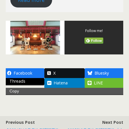
Follow me!
Facebook
X
Bluesky
Threads
Hatena
LINE
Copy
Previous Post
Next Post