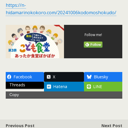
https://n-
hidamarinokokoro.com/20241006kodomoshokudo/
Follow me!
Facebook
X
Bluesky
Threads
Hatena
LINE
Copy
Previous Post
Next Post