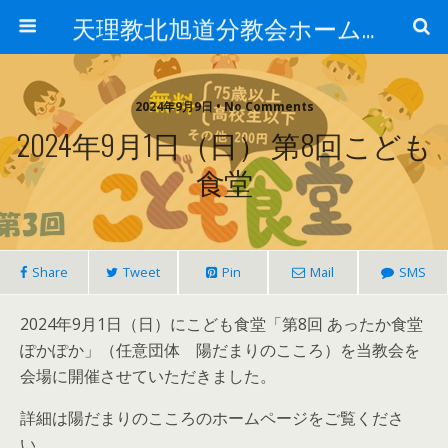
天理教北旭道分教会ホームページ
2024年9月9日 • No Comments
2024年9月1日（日） 第8回こども
食堂
Share
Tweet
Pin
Mail
SMS
2024年9月1日（日）にこども食堂「第8回 あったか食堂
ぽかぽか」（任意団体 陽だまりのこころ）を当教会を
会場に開催させていただきました。
詳細は陽だまりのこころのホームページをご覧くださ
い。